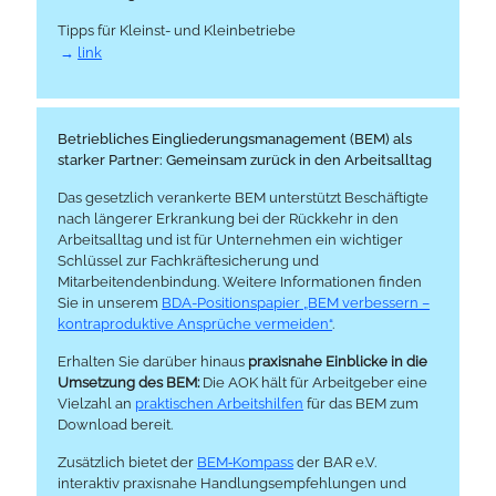
Tipps für Kleinst- und Kleinbetriebe
link
Betrieb­liches Eingliederungs­management (BEM) als
starker Partner: Gemeinsam zurück in den Arbeits­alltag
Das gesetzlich verankerte BEM unterstützt Beschäftigte
nach längerer Erkrankung bei der Rückkehr in den
Arbeitsalltag und ist für Unternehmen ein wichtiger
Schlüssel zur Fachkräftesicherung und
Mitarbeitendenbindung. Weitere Informationen finden
Sie in unserem
BDA-Positionspapier „BEM verbessern –
kontraproduktive Ansprüche vermeiden“
.
Erhalten Sie darüber hinaus
praxisnahe Einblicke in die
Umsetzung des BEM:
Die AOK hält für Arbeitgeber eine
Vielzahl an
praktischen Arbeitshilfen
für das BEM zum
Download bereit.
Zusätzlich bietet der
BEM‑Kompass
der BAR e.V.
interaktiv praxisnahe Handlungsempfehlungen und